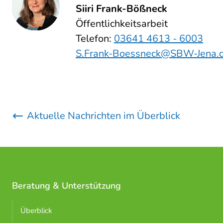
Siiri Frank-Bößneck
Öffentlichkeitsarbeit
Telefon:
03641 4613 - 6003
S.Frank-Boessneck@SBW-Jena.
Aktuelle Nachrichten im Überblick
Beratung & Unterstützung
Überblick